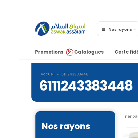
Nos rayons
Promotions
Catalogues
Carte fidé
Accueil
»
6111243383448
6111243383448
Trier pa
Nos rayons