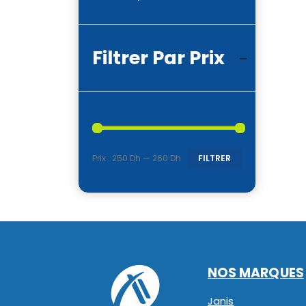
Filtrer Par Prix
Prix :
250 Dh
—
260 Dh
FILTRER
Prix
Prix
min
max
NOS MARQUES
Janis