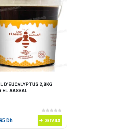
L D’EUCALYPTUS 2,8KG 
R EL AASSAL
0
sur 5
,95
Dh
DETAILS