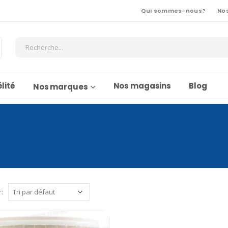
Qui sommes-nous?
No
lité
Nos magasins
Blog
Nos marques
r: