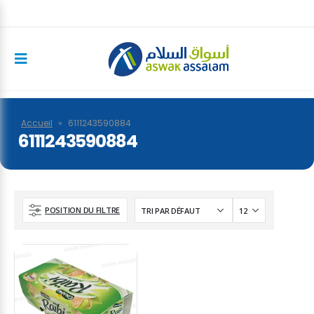
Accueil
»
6111243590884
6111243590884
POSITION DU FILTRE