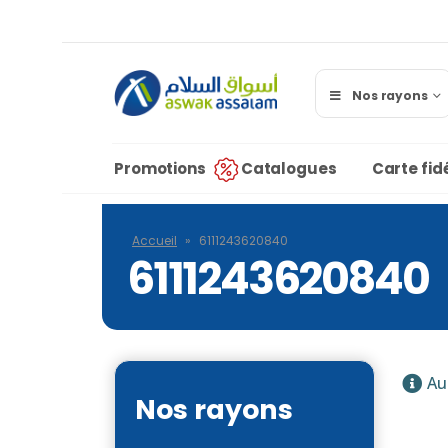
Nos rayons
Promotions
Catalogues
Carte fidé
Accueil
»
6111243620840
6111243620840
Au
Nos rayons