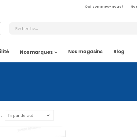
Qui sommes-nous?
No
lité
Nos magasins
Blog
Nos marques
r: