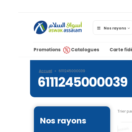
Nos rayons
Promotions
Catalogues
Carte fidé
Accueil
»
6111245000039
6111245000039
Trier pa
Nos rayons