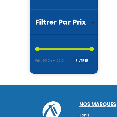
Filtrer Par Prix
Prix :
50 Dh
—
60 Dh
FILTRER
Prix
Prix
min
max
NOS MARQUES
Janis