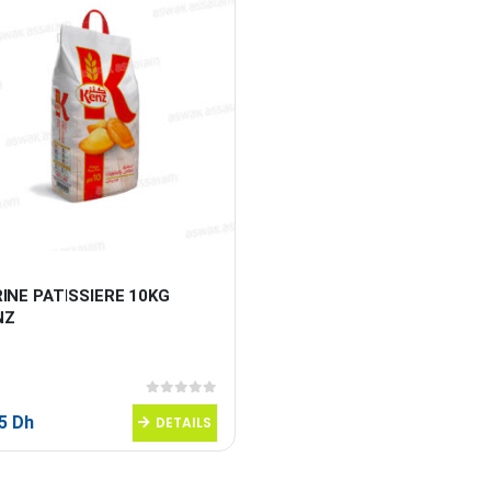
INE PATISSIERE 10KG 
NZ
0
sur 5
95
Dh
DETAILS