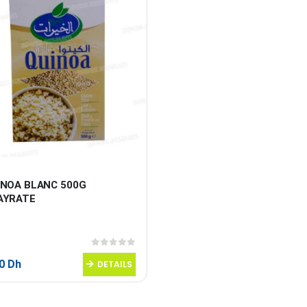
INOA BLANC 500G 
AYRATE
0
sur 5
50
Dh
DETAILS