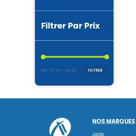
Filtrer Par Prix
Prix :
30 Dh
—
40 Dh
FILTRER
Prix
Prix
min
max
NOS MARQUES
Janis