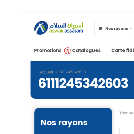
Nos rayons
Promotions
Catalogues
Carte fidé
Accueil
»
6111245342603
6111245342603
Trier pa
Nos rayons