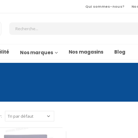
Qui sommes-nous?
No
lité
Nos magasins
Blog
Nos marques
r: