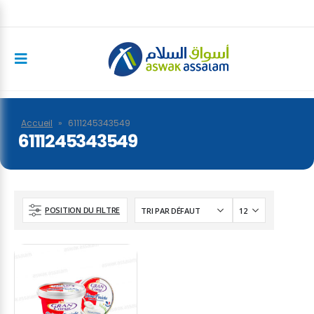
Accueil
»
6111245343549
6111245343549
POSITION DU FILTRE