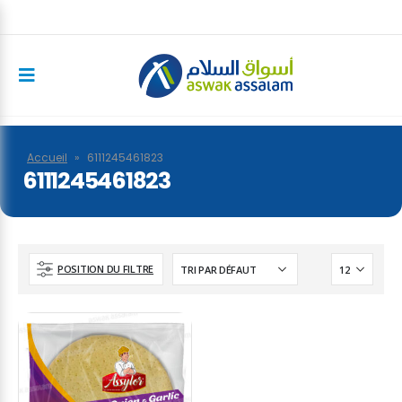
Accueil
»
6111245461823
6111245461823
POSITION DU FILTRE