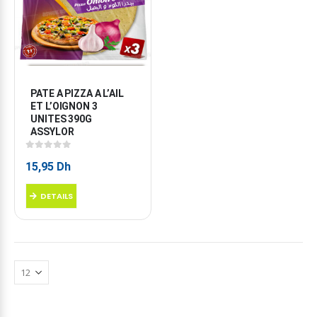
PATE A PIZZA A L’AIL 
ET L’OIGNON 3 
UNITES 390G 
ASSYLOR
0
sur 5
15,95
Dh
DETAILS