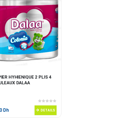
IER HYHIENIQUE 2 PLIS 4 
ULEAUX DALAA
0
sur 5
50
Dh
DETAILS