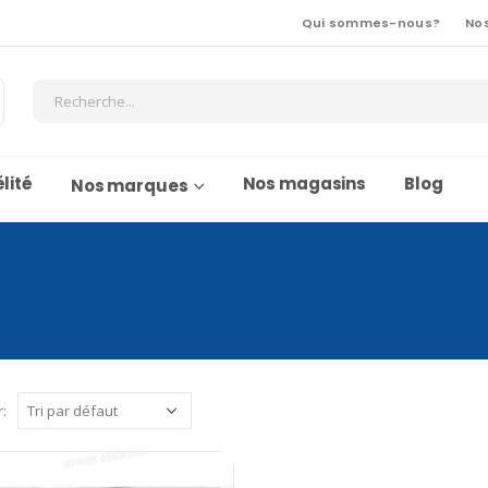
Qui sommes-nous?
No
lité
Nos magasins
Blog
Nos marques
r: