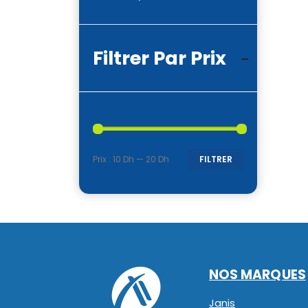
Filtrer Par Prix
Prix :
10 Dh
—
20 Dh
FILTRER
Prix
Prix
min
max
NOS MARQUES
Janis