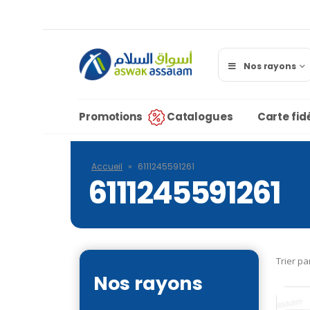
Nos rayons
Promotions
Catalogues
Carte fidé
Accueil
»
6111245591261
6111245591261
Trier pa
Nos rayons