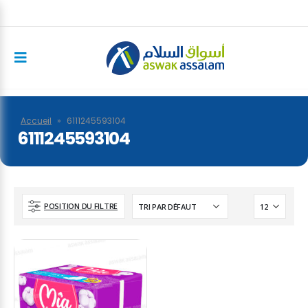
Accueil
»
6111245593104
6111245593104
POSITION DU FILTRE