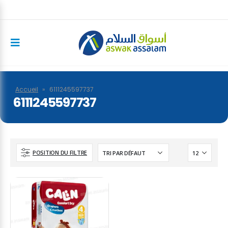
Accueil
»
6111245597737
6111245597737
POSITION DU FILTRE