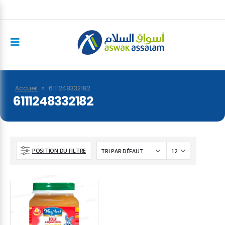
Accueil
»
6111248332182
6111248332182
POSITION DU FILTRE