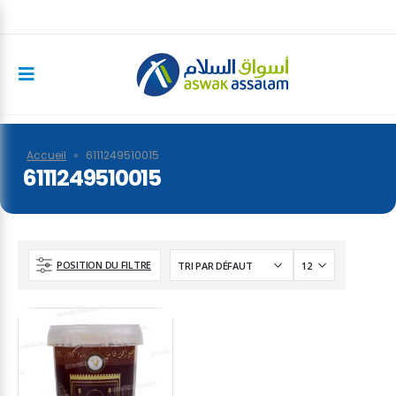
Accueil
»
6111249510015
6111249510015
POSITION DU FILTRE