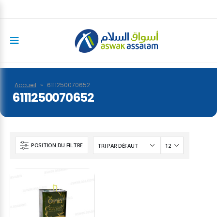
Accueil
»
6111250070652
6111250070652
POSITION DU FILTRE