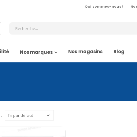
Qui sommes-nous?
No
lité
Nos magasins
Blog
Nos marques
r: