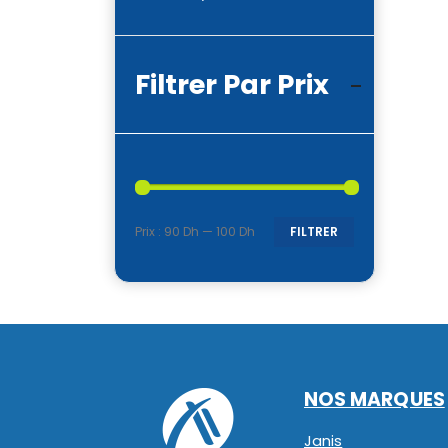
Filtrer Par Prix
Prix :
90 Dh
—
100 Dh
FILTRER
Prix
Prix
min
max
NOS MARQUES
Janis