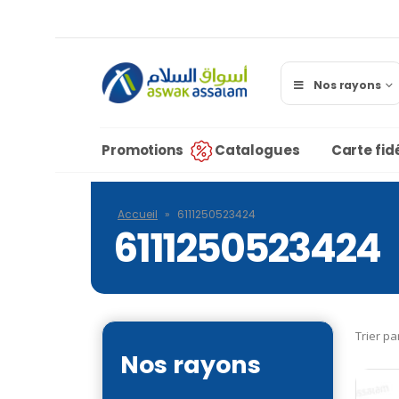
Nos rayons
Promotions
Catalogues
Carte fidé
Accueil
»
6111250523424
6111250523424
Trier pa
Nos rayons