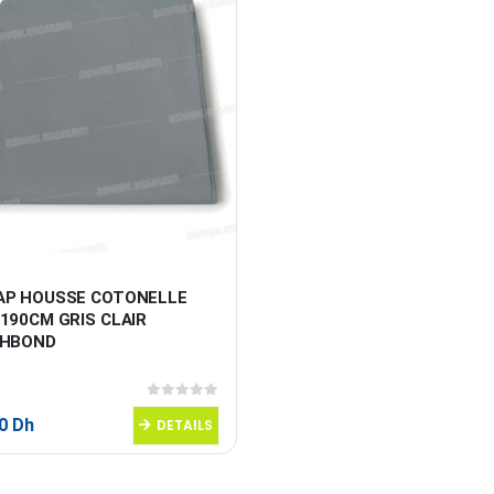
AP HOUSSE COTONELLE 
190CM GRIS CLAIR 
CHBOND
0
sur 5
90
Dh
DETAILS