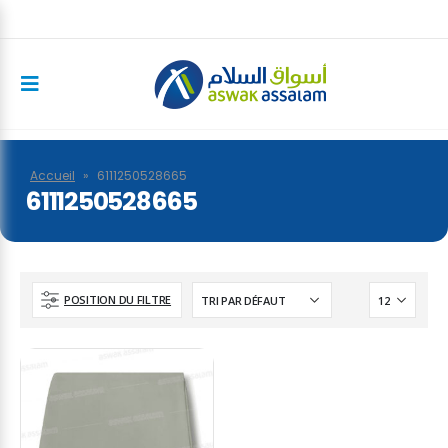
Accueil
»
6111250528665
6111250528665
POSITION DU FILTRE