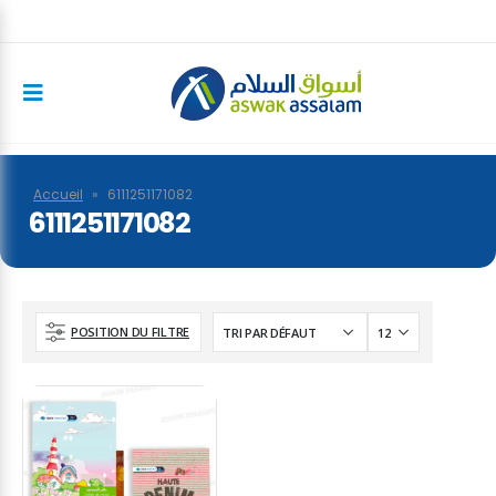
Accueil
»
6111251171082
6111251171082
POSITION DU FILTRE