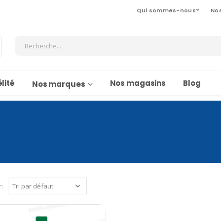
Qui sommes-nous?
No
lité
Nos magasins
Blog
Nos marques
r: