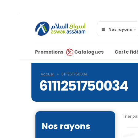
Nos rayons
Promotions
Catalogues
Carte fidé
Accueil
»
6111251750034
6111251750034
Trier pa
Nos rayons