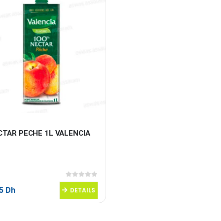
CTAR PECHE 1L VALENCIA
0
sur 5
95
Dh
DETAILS