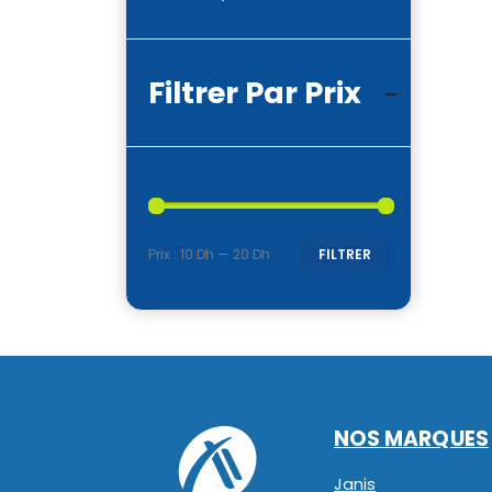
Filtrer Par Prix
Prix :
10 Dh
—
20 Dh
FILTRER
Prix
Prix
min
max
NOS MARQUES
Janis