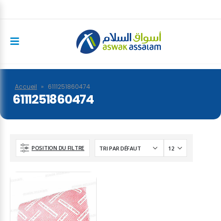
Accueil
»
6111251860474
6111251860474
POSITION DU FILTRE