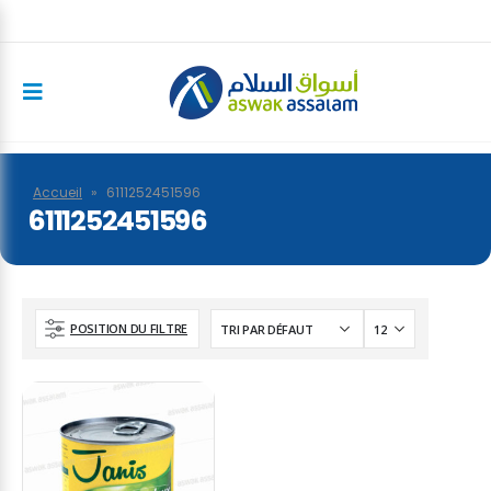
Accueil
»
6111252451596
6111252451596
POSITION DU FILTRE