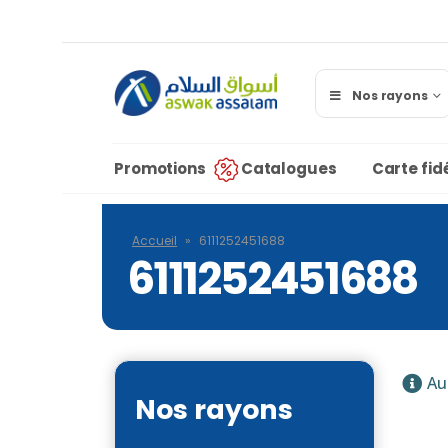
Nos rayons
Promotions
Catalogues
Carte fidé
Accueil
»
6111252451688
6111252451688
Au
Nos rayons