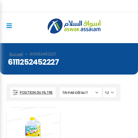
Accueil
»
6111252452227
6111252452227
POSITION DU FILTRE