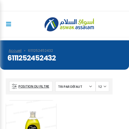
Accueil
»
6111252452432
6111252452432
POSITION DU FILTRE