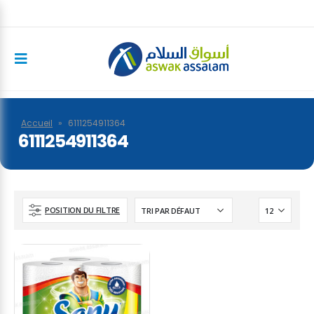
Accueil
»
6111254911364
6111254911364
POSITION DU FILTRE