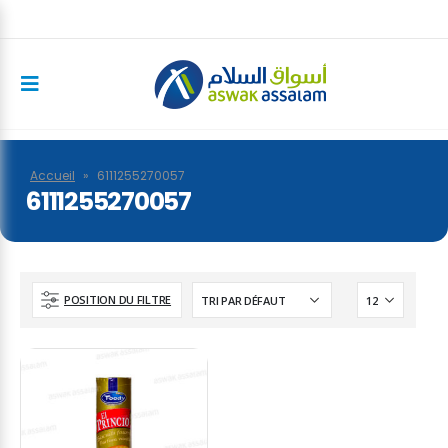
Accueil
»
6111255270057
6111255270057
POSITION DU FILTRE