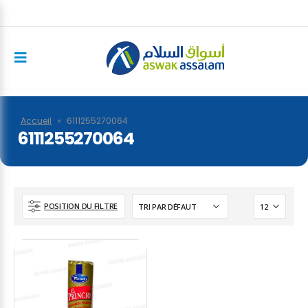
Accueil
»
6111255270064
6111255270064
POSITION DU FILTRE