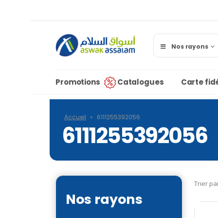
Nos rayons
Promotions
Catalogues
Carte fidé
Accueil
»
6111255392056
6111255392056
Trier pa
Nos rayons