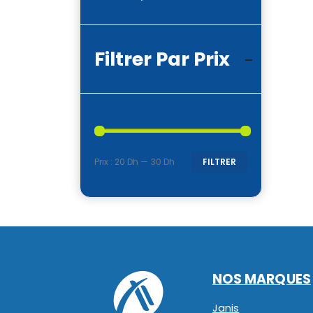
Filtrer Par Prix
Prix :
20 Dh
—
30 Dh
FILTRER
Prix
Prix
min
max
NOS MARQUES
Janis