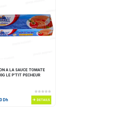
ON A LA SAUCE TOMATE 
0G LE P’TIT PECHEUR
0
sur 5
60
Dh
DETAILS