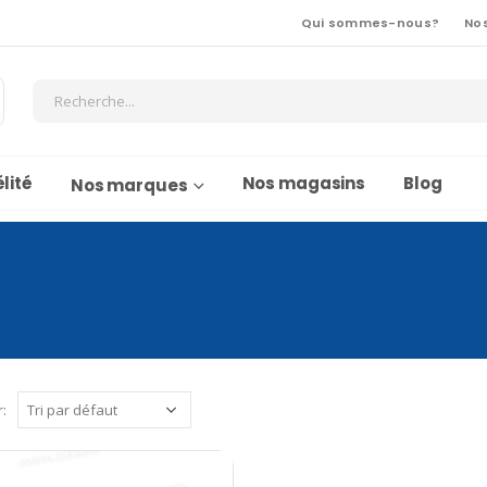
Qui sommes-nous?
No
lité
Nos magasins
Blog
Nos marques
r: