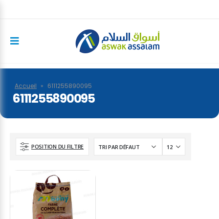
Accueil
»
6111255890095
6111255890095
POSITION DU FILTRE