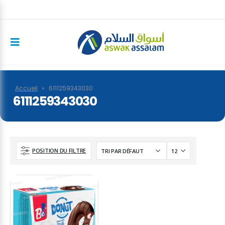
Accueil
»
6111259343030
6111259343030
POSITION DU FILTRE