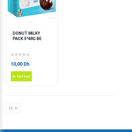
DONUT MILKY 
PACK 5*48G BE
0
sur 5
10,00
Dh
DETAILS