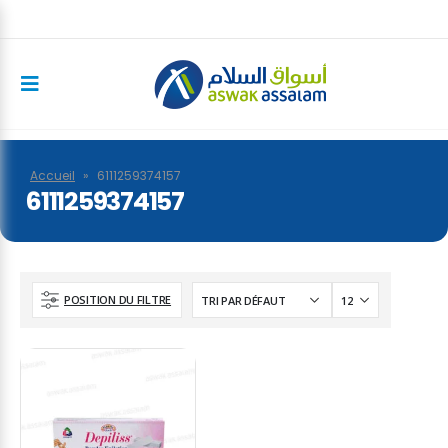
Accueil
»
6111259374157
6111259374157
POSITION DU FILTRE