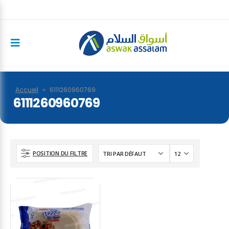
Accueil
»
6111260960769
6111260960769
POSITION DU FILTRE