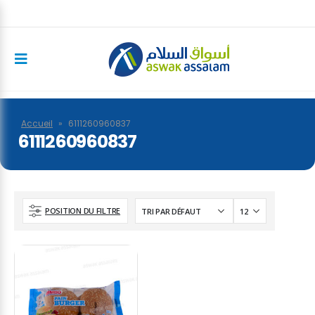
Accueil
»
6111260960837
6111260960837
POSITION DU FILTRE