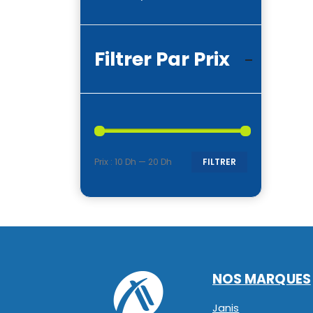
Filtrer Par Prix
Prix :
10 Dh
—
20 Dh
FILTRER
Prix
Prix
min
max
NOS MARQUES
Janis