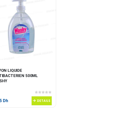
ON LIQUIDE 
TIBACTERIEN 500ML 
SHY
0
sur 5
95
Dh
DETAILS