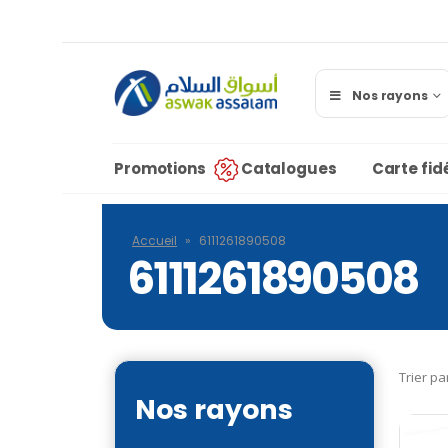
Nos rayons
Promotions
Catalogues
Carte fidé
Accueil
»
6111261890508
6111261890508
Trier pa
Nos rayons