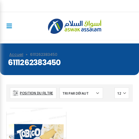
Accueil
»
6111262383450
6111262383450
POSITION DU FILTRE