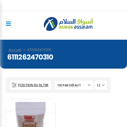
Accueil
»
6111262470310
6111262470310
POSITION DU FILTRE