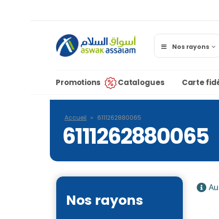
Nos rayons
Promotions
Catalogues
Carte fidé
Accueil
»
6111262880065
6111262880065
Au
Nos rayons