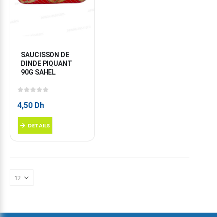
SAUCISSON DE 
DINDE PIQUANT 
90G SAHEL
0
sur 5
4,50
Dh
DETAILS