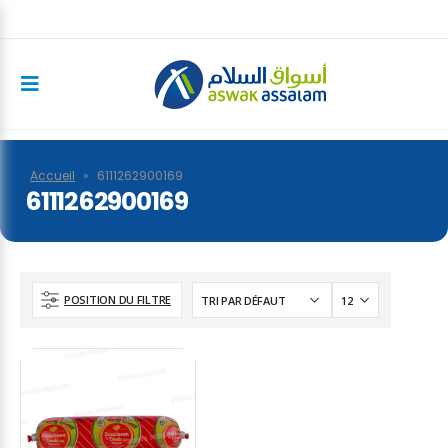
Accueil
»
6111262900169
6111262900169
POSITION DU FILTRE