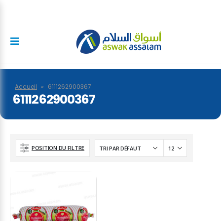
Accueil
»
6111262900367
6111262900367
POSITION DU FILTRE