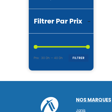
Filtrer Par Prix
Prix :
30 Dh
—
40 Dh
FILTRER
Prix
Prix
min
max
NOS MARQUES
Janis