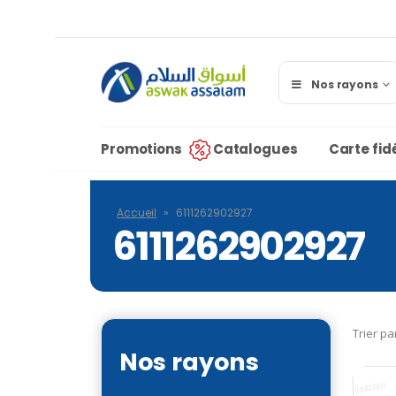
Nos rayons
Promotions
Catalogues
Carte fidé
Accueil
»
6111262902927
6111262902927
Trier pa
Nos rayons