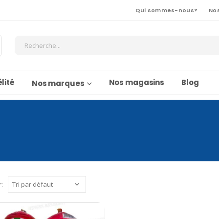
Qui sommes-nous?
No
lité
Nos magasins
Blog
Nos marques
r: