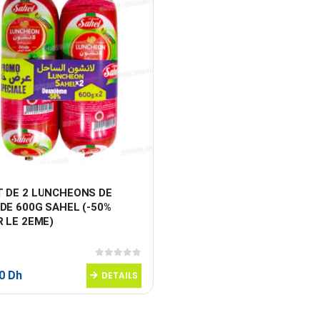
T DE 2 LUNCHEONS DE 
DE 600G SAHEL (-50% 
R LE 2EME)
0
sur 5
50
Dh
DETAILS