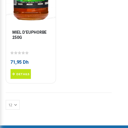
MIEL D’EUPHORBE 
250G
0
sur 5
71,95
Dh
DETAILS