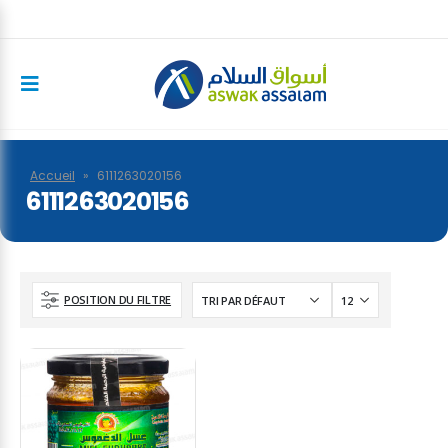
Accueil
»
6111263020156
6111263020156
POSITION DU FILTRE