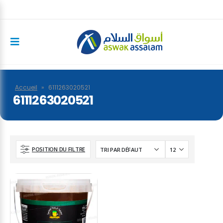
Accueil
»
6111263020521
6111263020521
POSITION DU FILTRE