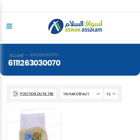
Accueil
»
6111263030070
6111263030070
POSITION DU FILTRE