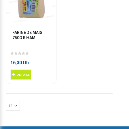
FARINE DE MAIS 
750G RIHAM
0
sur 5
16,30
Dh
DETAILS