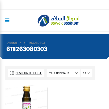
Accueil
»
6111263080303
6111263080303
POSITION DU FILTRE