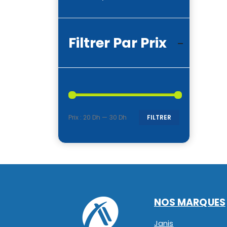
Filtrer Par Prix
Prix :
20 Dh
—
30 Dh
FILTRER
Prix
Prix
min
max
NOS MARQUES
Janis