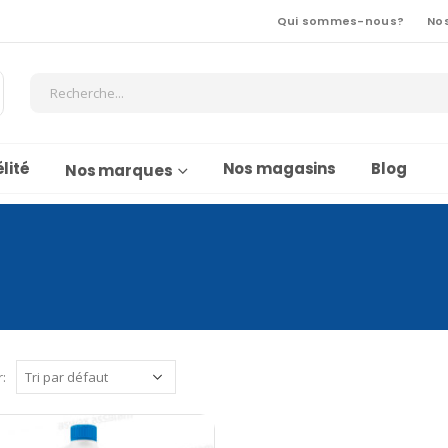
Qui sommes-nous?
No
lité
Nos magasins
Blog
Nos marques
r: