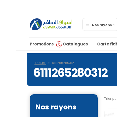
Nos rayons
Promotions
Catalogues
Carte fidé
Accueil
»
6111265280312
6111265280312
Trier pa
Nos rayons