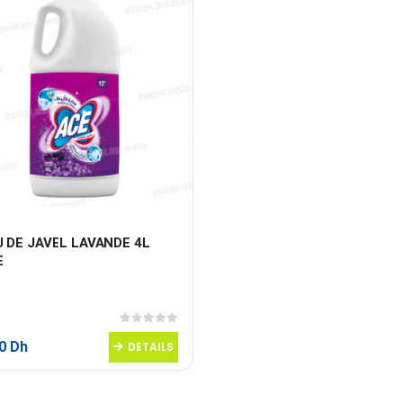
 DE JAVEL LAVANDE 4L 
E
0
sur 5
50
Dh
DETAILS