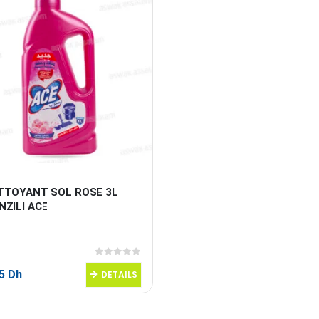
TTOYANT SOL ROSE 3L 
NZILI ACE
0
sur 5
95
Dh
DETAILS