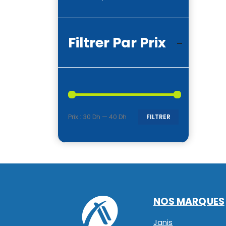
Filtrer Par Prix
Prix :
30 Dh
—
40 Dh
FILTRER
Prix
Prix
min
max
NOS MARQUES
Janis