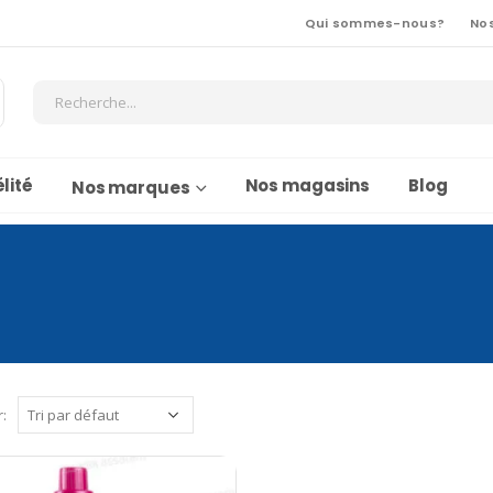
Qui sommes-nous?
No
lité
Nos magasins
Blog
Nos marques
r: