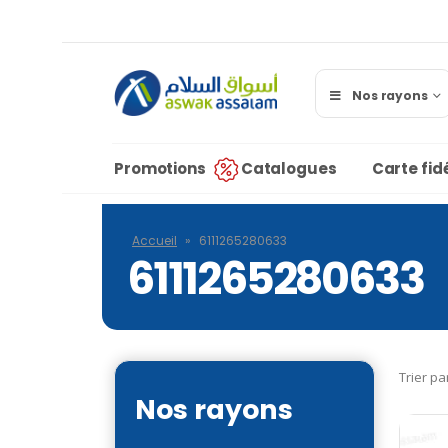
Nos rayons
Promotions
Catalogues
Carte fidé
Accueil
»
6111265280633
6111265280633
Trier pa
Nos rayons