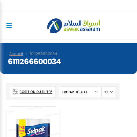
Accueil
»
6111266600034
6111266600034
POSITION DU FILTRE