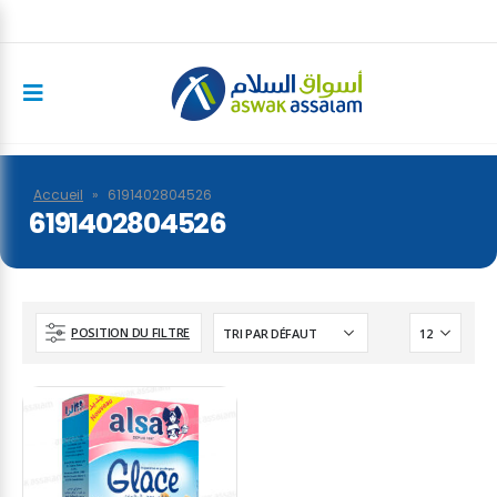
Accueil
»
6191402804526
6191402804526
POSITION DU FILTRE