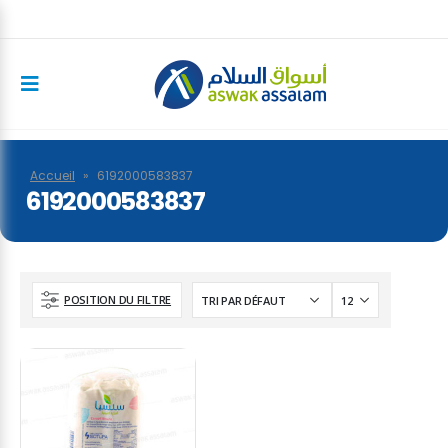
Accueil
»
6192000583837
6192000583837
POSITION DU FILTRE