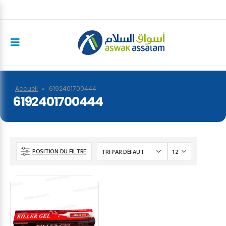
Accueil
»
6192401700444
6192401700444
POSITION DU FILTRE