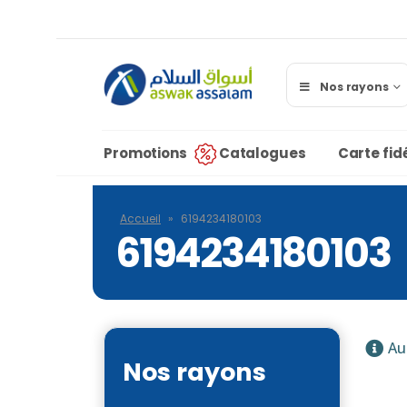
Nos rayons
Promotions
Catalogues
Carte fidé
Accueil
»
6194234180103
6194234180103
Au
Nos rayons