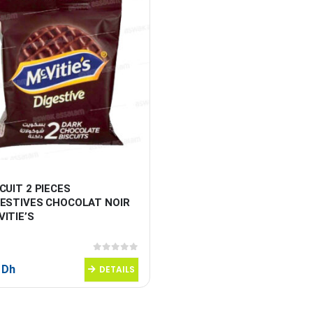
CUIT 2 PIECES 
GESTIVES CHOCOLAT NOIR 
ITIE’S
0
sur 5
5
Dh
DETAILS