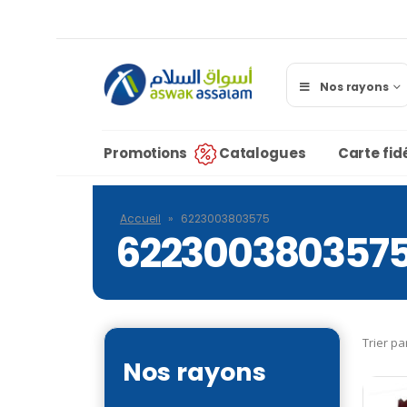
Nos rayons
Promotions
Catalogues
Carte fidé
Accueil
»
6223003803575
622300380357
Trier pa
Nos rayons