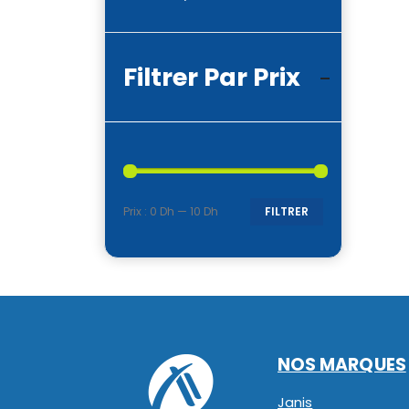
Filtrer Par Prix
Prix :
0 Dh
—
10 Dh
FILTRER
Prix
Prix
min
max
NOS MARQUES
Janis