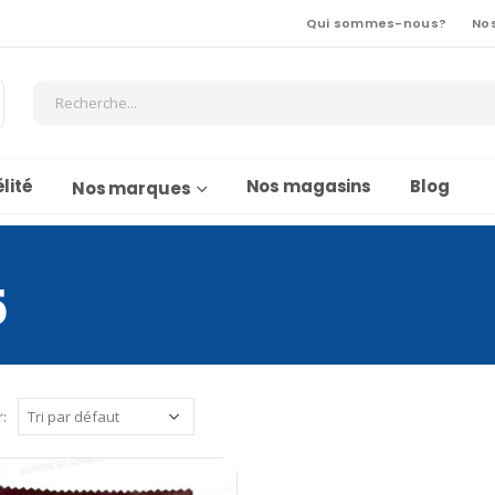
Qui sommes-nous?
No
lité
Nos magasins
Blog
Nos marques
5
r: